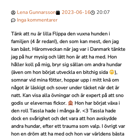
Lena Gunnarsson
2023-06-16
20:07
Inga kommentarer
Tänk att nu är lilla Flippa den vuxna hunden i
familjen (4 år redan!), den som kan mest, den jag
kan bäst. Häromveckan när jag var i Danmark tänkte
jag på hur mysig och lätt hon är att ha med. Hon
håller koll på mig, bryr sig sällan om andra hundar
(även om hon börjat utveckla en bitchig sida
),
somnar vid mina fötter, hoppar upp i mitt knä om
något är läskigt och sover under täcket när det är
natt. Kan visa alla övningar och är expert på att sno
godis ur elevernas fickor.
Hon har börjat växa i
den roll Tassla hade i många år. <3 Tassla hade
dock en svårighet och det vara att hon avskydde
andra hundar, efter ett trauma som valp. I övrigt var
hon en dröm att ha med och hon var världens bästa