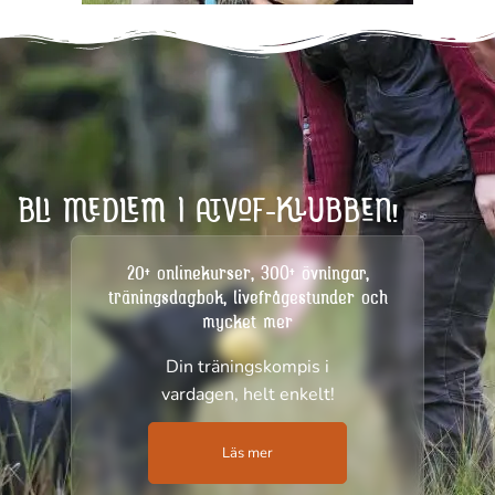
BLI MEDLEM I ATVOF-KLUBBEN!
20+ onlinekurser, 300+ övningar,
träningsdagbok, livefrågestunder och
mycket mer
Din träningskompis i
vardagen, helt enkelt!
Läs mer