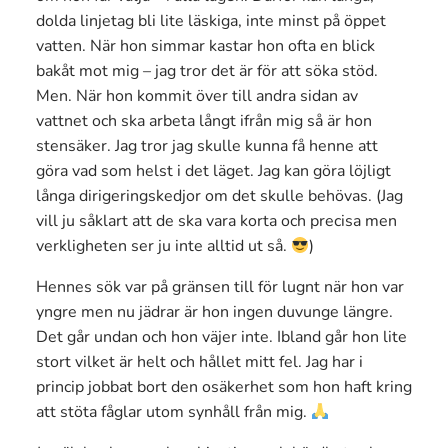
dolda linjetag bli lite läskiga, inte minst på öppet
vatten. När hon simmar kastar hon ofta en blick
bakåt mot mig – jag tror det är för att söka stöd.
Men. När hon kommit över till andra sidan av
vattnet och ska arbeta långt ifrån mig så är hon
stensäker. Jag tror jag skulle kunna få henne att
göra vad som helst i det läget. Jag kan göra löjligt
långa dirigeringskedjor om det skulle behövas. (Jag
vill ju såklart att de ska vara korta och precisa men
verkligheten ser ju inte alltid ut så.
)
Hennes sök var på gränsen till för lugnt när hon var
yngre men nu jädrar är hon ingen duvunge längre.
Det går undan och hon väjer inte. Ibland går hon lite
stort vilket är helt och hållet mitt fel. Jag har i
princip jobbat bort den osäkerhet som hon haft kring
att stöta fåglar utom synhåll från mig.