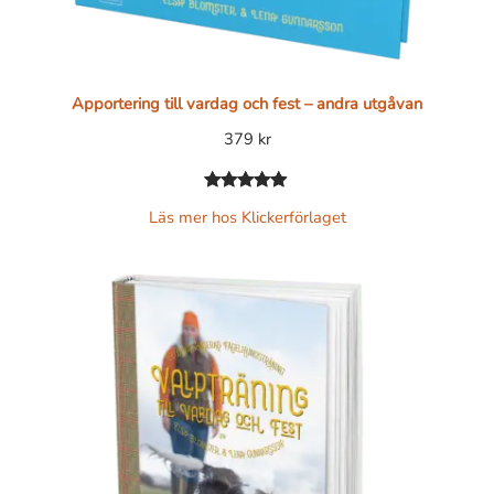
Apportering till vardag och fest – andra utgåvan
379
kr
Betygsatt
1
Läs mer hos Klickerförlaget
5.00
av 5
baserat på
kundrecension