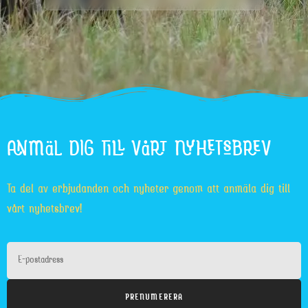
ANMÄL DIG TILL VÅRT NYHETSBREV
Ta del av erbjudanden och nyheter genom att anmäla dig till
vårt nyhetsbrev!
PRENUMERERA