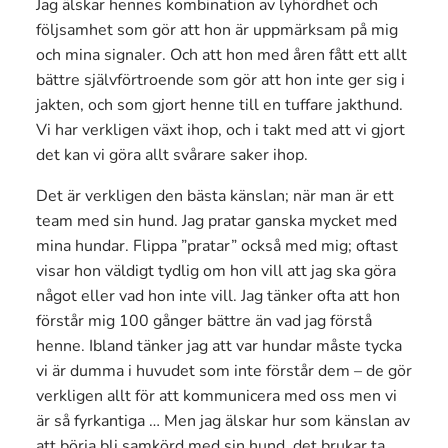
Jag älskar hennes kombination av lyhördhet och
följsamhet som gör att hon är uppmärksam på mig
och mina signaler. Och att hon med åren fått ett allt
bättre självförtroende som gör att hon inte ger sig i
jakten, och som gjort henne till en tuffare jakthund.
Vi har verkligen växt ihop, och i takt med att vi gjort
det kan vi göra allt svårare saker ihop.
Det är verkligen den bästa känslan; när man är ett
team med sin hund. Jag pratar ganska mycket med
mina hundar. Flippa ”pratar” också med mig; oftast
visar hon väldigt tydlig om hon vill att jag ska göra
något eller vad hon inte vill. Jag tänker ofta att hon
förstår mig 100 gånger bättre än vad jag förstå
henne. Ibland tänker jag att var hundar måste tycka
vi är dumma i huvudet som inte förstår dem – de gör
verkligen allt för att kommunicera med oss men vi
är så fyrkantiga … Men jag älskar hur som känslan av
att börja bli samkörd med sin hund, det brukar ta