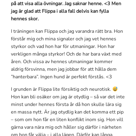
på att visa alla övningar. Jag saknar henne. <3 Men
jag är glad att Flippa i alla fall delvis kan fylla
hennes skor.
I träningen kan Flippa och jag varandra rätt bra. Hon
förstår mig och mina signaler och jag vet hennes
styrkor och vad hon har för utmaningar. Hon har
verkligen många styrkor! Och de har bara växt med
åren. Och vissa av hennes utmaningar kommer
aldrig försvinna, men jag jobbar för att hålla dem
”hanterbara”. Ingen hund är perfekt förstås. <3
I grunden är Flippa lite försiktig och neurotisk.
Hon kan bli osäker om jag är otydlig – så var det inte
minst under hennes första år då hon skulle lära sig
en massa nytt. Är jag otydlig kan det komma ett pip
– som om hon får en liten konflikt inom sig. Hon vill
gärna vara nära mig och håller sig därför i närheten
om hon får välja – i alla lägen. Därför kan långa,