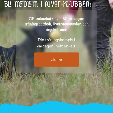
BLI MEDLEM I ATVOF-KLUBBEN!
20+ onlinekurser, 300+ övningar,
träningsdagbok, livefrågestunder och
mycket mer
Din träningskompis i
vardagen, helt enkelt!
Läs mer