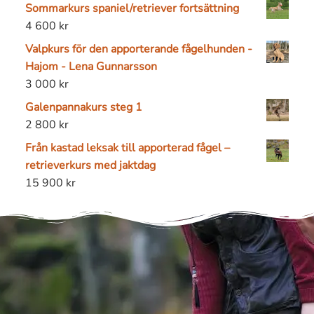
Sommarkurs spaniel/retriever fortsättning
4 600
kr
Valpkurs för den apporterande fågelhunden -
Hajom - Lena Gunnarsson
3 000
kr
Galenpannakurs steg 1
2 800
kr
Från kastad leksak till apporterad fågel –
retrieverkurs med jaktdag
15 900
kr