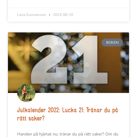
Lena Gunnarsson
2023-06-10
BOKEN
Julkalender 2022: Lucka 21: Tränar du på
rätt saker?
Handen på hjärtat nu; tränar du på rätt saker? Om du