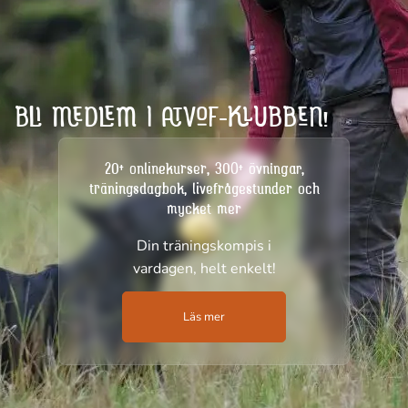
BLI MEDLEM I ATVOF-KLUBBEN!
20+ onlinekurser, 300+ övningar,
träningsdagbok, livefrågestunder och
mycket mer
Din träningskompis i
vardagen, helt enkelt!
Läs mer