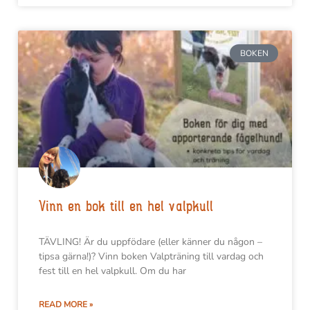
BOKEN
Vinn en bok till en hel valpkull
TÄVLING! Är du uppfödare (eller känner du någon –
tipsa gärna!)? Vinn boken Valpträning till vardag och
fest till en hel valpkull. Om du har
READ MORE »