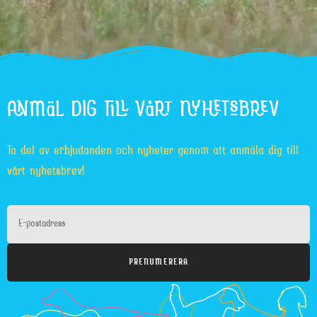
ANMÄL DIG TILL VÅRT NYHETSBREV
Ta del av erbjudanden och nyheter genom att anmäla dig till
vårt nyhetsbrev!
PRENUMERERA