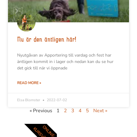
Nu är den äntligen här!
Nyutgåvan av Apportering till vardag och fest har
äntligen kommit in i lager och nedan kan du se hur
det gick till när vi öppnade
READ MORE »
Elsa Blomster
2022-07-02
« Previous
1
2
3
4
5
Next »
ONLINE-