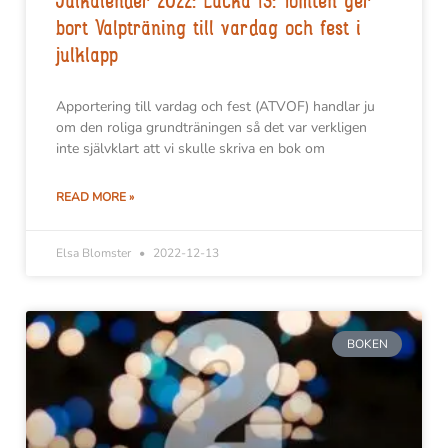
Julkalender 2022: Lucka 13: Tomten ger
bort Valpträning till vardag och fest i
julklapp
Apportering till vardag och fest (ATVOF) handlar ju
om den roliga grundträningen så det var verkligen
inte självklart att vi skulle skriva en bok om
READ MORE »
Elsa Blomster
2022-12-13
BOKEN