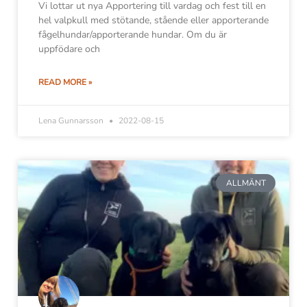
Vi lottar ut nya Apportering till vardag och fest till en
hel valpkull med stötande, stående eller apporterande
fågelhundar/apporterande hundar. Om du är
uppfödare och
READ MORE »
Lena Gunnarsson
2022-08-15
ALLMÄNT