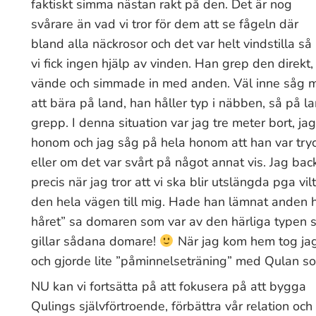
faktiskt simma nästan rakt på den. Det är nog
svårare än vad vi tror för dem att se fågeln där
bland alla näckrosor och det var helt vindstilla så
vi fick ingen hjälp av vinden. Han grep den direkt,
vände och simmade in med anden. Väl inne såg ma
att bära på land, han håller typ i näbben, så på la
grepp. I denna situation var jag tre meter bort, jag
honom och jag såg på hela honom att han var tryc
eller om det var svårt på något annat vis. Jag back
precis när jag tror att vi ska blir utslängda pga 
den hela vägen till mig. Hade han lämnat anden had
håret” sa domaren som var av den härliga typen so
gillar sådana domare!
När jag kom hem tog jag
och gjorde lite ”påminnelseträning” med Qulan som
NU kan vi fortsätta på att fokusera på att bygga
Qulings självförtroende, förbättra vår relation och