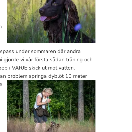
n
ngspass under sommaren där andra
ni gjorde vi vår första sådan träning och
pep i VARJE skick ut mot vatten.
tan problem springa dyblöt 10 meter
e