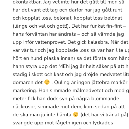
okontaktbar. Jag vet inte hur det gått till men så
har det varit ett tag och därför har jag gått runt
och kopplat loss, belönat, kopplat loss belönat
(länge och väl och gott!). Det har funkat fin-fint –
hans förväntan har ändrats – och så värmde jag
upp inför vattenprovet. Det gick kalasbra. När det
var vår tur och jag kopplade loss så var han lite
hört en hund plaska innan) så det första som hände
hann styra upp det MEN jag är helt säker på att h
stadig i skott och kast och jag dröjde medvetet li
domaren det
. Quling är ingen jättebra markör
markering. Han simmade målmedvetet och med go
meter fick han dock syn på några blommande
näckrosor, simmade mot dem, kom sedan på att
de ska man ju inte hämta
(det har vi tränat på)
svängde upp mot fågeln igen och lyckades