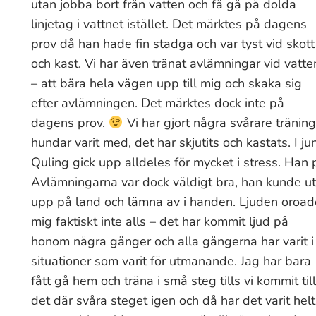
utan jobba bort från vatten och få gå på dolda
linjetag i vattnet istället. Det märktes på dagens
prov då han hade fin stadga och var tyst vid skott
och kast. Vi har även tränat avlämningar vid vatte
– att bära hela vägen upp till mig och skaka sig
efter avlämningen. Det märktes dock inte på
dagens prov.
Vi har gjort några svårare träni
hundar varit med, det har skjutits och kastats. I ju
Quling gick upp alldeles för mycket i stress. Han 
Avlämningarna var dock väldigt bra, han kunde u
upp på land och lämna av i handen.
Ljuden oroad
mig faktiskt inte alls – det har kommit ljud på
honom några gånger och alla gångerna har varit i
situationer som varit för utmanande. Jag har bara
fått gå hem och träna i små steg tills vi kommit till
det där svåra steget igen och då har det varit helt