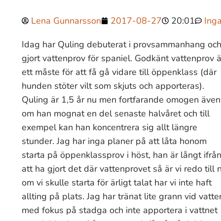
Lena Gunnarsson
2017-08-27
20:01
Ing
Idag har Quling debuterat i provsammanhang oc
gjort vattenprov för spaniel. Godkänt vattenprov ä
ett måste för att få gå vidare till öppenklass (där
hunden stöter vilt som skjuts och apporteras).
Quling är 1,5 år nu men fortfarande omogen även
om han mognat en del senaste halvåret och till
exempel kan han koncentrera sig allt längre
stunder. Jag har inga planer på att låta honom
starta på öppenklassprov i höst, han är långt ifrån
att ha gjort det där vattenprovet så är vi redo till
om vi skulle starta för ärligt talat har vi inte haft
allting på plats. Jag har tränat lite grann vid vatte
med fokus på stadga och inte apportera i vattnet