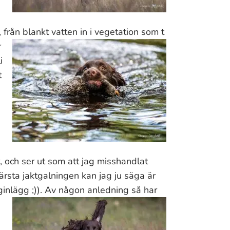
ån blankt vatten in i vegetation som t
r
i
t
 och ser ut som att jag misshandlat
rsta jaktgalningen kan jag ju säga är
inlägg ;)). Av någon anledning så har