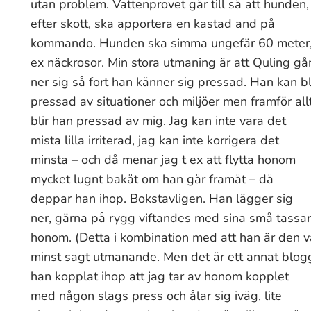
utan problem. Vattenprovet går till så att hunden,
efter skott, ska apportera en kastad and på
kommando. Hunden ska simma ungefär 60 meter, fr
ex näckrosor.
Min stora utmaning är att Quling gå
ner sig så fort han känner sig pressad. Han kan bl
pressad av situationer och miljöer men framför all
blir han pressad av mig. Jag kan inte vara det
mista lilla irriterad, jag kan inte korrigera det
minsta – och då menar jag t ex att flytta honom
mycket lugnt bakåt om han går framåt – då
deppar han ihop. Bokstavligen. Han lägger sig
ner, gärna på rygg viftandes med sina små tassar,
honom. (Detta i kombination med att han är den vä
minst sagt utmanande. Men det är ett annat blogg
han kopplat ihop att jag tar av
honom kopplet
med någon slags press och ålar sig iväg, lite