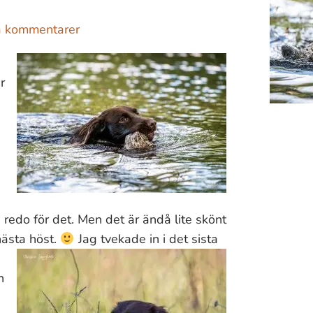
a kommentarer
h
r
 redo för det. Men det är ändå lite skönt
 nästa höst.
Jag tvekade in i det sista
n