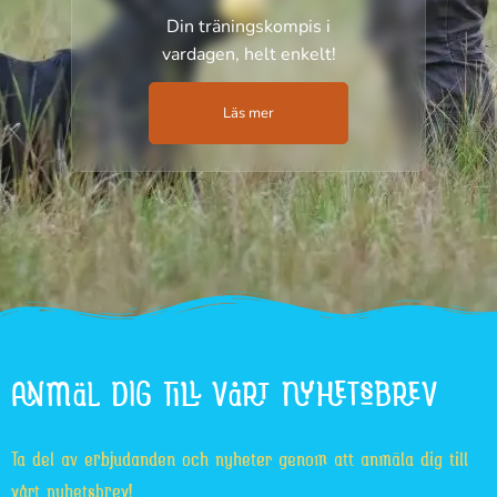
Din träningskompis i
vardagen, helt enkelt!
Läs mer
ANMÄL DIG TILL VÅRT NYHETSBREV
Ta del av erbjudanden och nyheter genom att anmäla dig till
vårt nyhetsbrev!