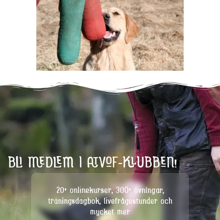
BLI MEDLEM I ATVOF-KLUBBEN!
20+ onlinekurser, 300+ övningar,
träningsdagbok, livefrågestunder och
mycket mer