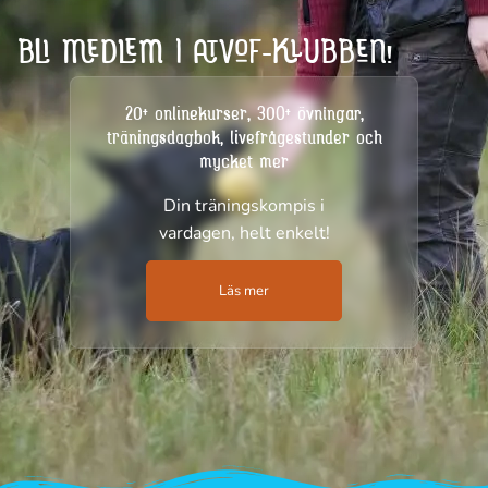
BLI MEDLEM I ATVOF-KLUBBEN!
20+ onlinekurser, 300+ övningar,
träningsdagbok, livefrågestunder och
mycket mer
Din träningskompis i
vardagen, helt enkelt!
Läs mer