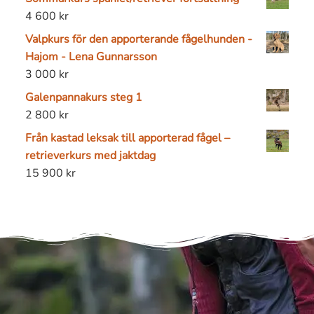
4 600
kr
Valpkurs för den apporterande fågelhunden -
Hajom - Lena Gunnarsson
3 000
kr
Galenpannakurs steg 1
2 800
kr
Från kastad leksak till apporterad fågel –
retrieverkurs med jaktdag
15 900
kr