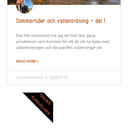
Sommartider och vattenträning – del 1
Den här sommaren har jag ett helt litet gäng
privatelever som kommer för att de vill ha hjälp med
vattenträningen och då specifikt avlämningar vid
READ MORE »
Lena Gunnarsson
2019-07-21
ONLINE-
KURSVÄLJARE