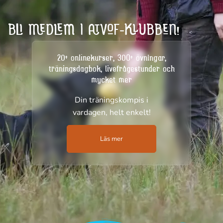
BLI MEDLEM I ATVOF-KLUBBEN!
20+ onlinekurser, 300+ övningar,
träningsdagbok, livefrågestunder och
mycket mer
Din träningskompis i
vardagen, helt enkelt!
Läs mer