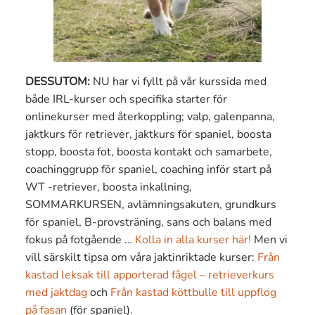
DESSUTOM:
NU har vi fyllt på vår kurssida med
både IRL-kurser och specifika starter för
onlinekurser med återkoppling; valp, galenpanna,
jaktkurs för retriever, jaktkurs för spaniel, boosta
stopp, boosta fot, boosta kontakt och samarbete,
coachinggrupp för spaniel, coaching inför start på
WT -retriever, boosta inkallning,
SOMMARKURSEN, avlämningsakuten, grundkurs
för spaniel, B-provsträning, sans och balans med
fokus på fotgående …
Kolla in alla kurser här!
Men vi
vill särskilt tipsa om våra jaktinriktade kurser:
Från
kastad leksak till apporterad fågel – retrieverkurs
med jaktdag
och
Från kastad köttbulle till uppflog
på fasan
(för spaniel).