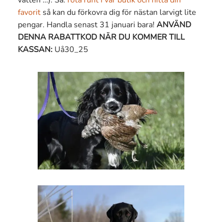
vatten …). Så:
rota runt i vår butik och hitta din
favorit
så kan du förkovra dig för nästan larvigt lite
pengar. Handla senast 31 januari bara!
ANVÄND
DENNA RABATTKOD NÄR DU KOMMER TILL
KASSAN:
Uå30_25