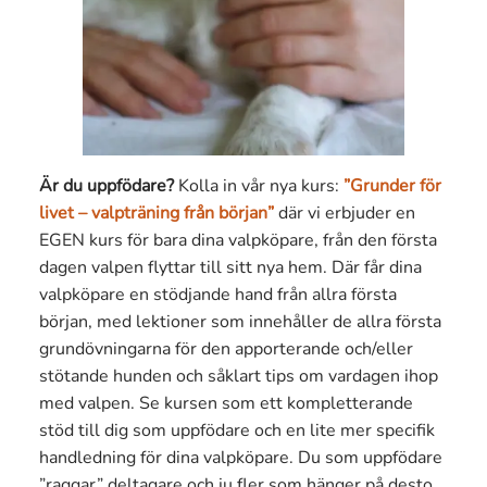
Är du uppfödare?
Kolla in vår nya kurs:
”Grunder för
livet – valpträning från början”
där vi erbjuder en
EGEN kurs för bara dina valpköpare, från den första
dagen valpen flyttar till sitt nya hem. Där får dina
valpköpare en stödjande hand från allra första
början, med lektioner som innehåller de allra första
grundövningarna för den apporterande och/eller
stötande hunden och såklart tips om vardagen ihop
med valpen. Se kursen som ett kompletterande
stöd till dig som uppfödare och en lite mer specifik
handledning för dina valpköpare. Du som uppfödare
”raggar” deltagare och ju fler som hänger på desto