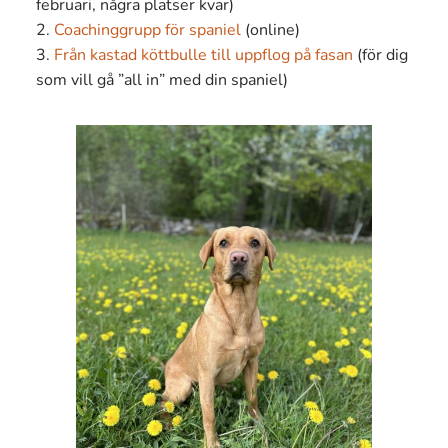
februari, några platser kvar)
2.
Coachinggrupp för spaniel
(online)
3.
Från kastad köttbulle till uppflog på fasan
(för dig
som vill gå ”all in” med din spaniel)