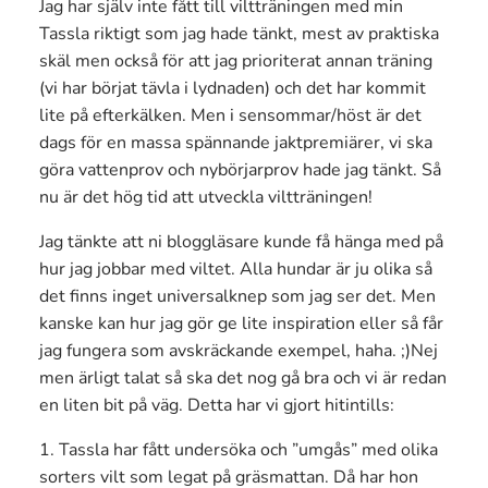
Jag har själv inte fått till viltträningen med min
Tassla riktigt som jag hade tänkt, mest av praktiska
skäl men också för att jag prioriterat annan träning
(vi har börjat tävla i lydnaden) och det har kommit
lite på efterkälken. Men i sensommar/höst är det
dags för en massa spännande jaktpremiärer, vi ska
göra vattenprov och nybörjarprov hade jag tänkt. Så
nu är det hög tid att utveckla viltträningen!
Jag tänkte att ni bloggläsare kunde få hänga med på
hur jag jobbar med viltet. Alla hundar är ju olika så
det finns inget universalknep som jag ser det. Men
kanske kan hur jag gör ge lite inspiration eller så får
jag fungera som avskräckande exempel, haha. ;)Nej
men ärligt talat så ska det nog gå bra och vi är redan
en liten bit på väg. Detta har vi gjort hitintills:
1. Tassla har fått undersöka och ”umgås” med olika
sorters vilt som legat på gräsmattan. Då har hon