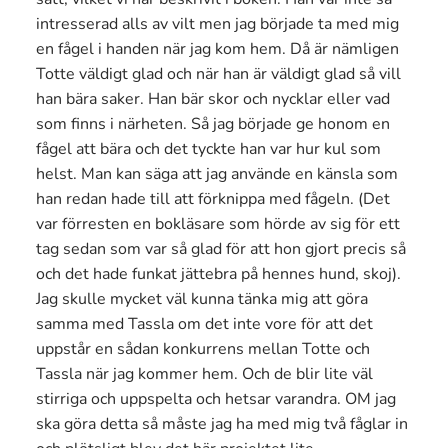
intresserad alls av vilt men jag började ta med mig
en fågel i handen när jag kom hem. Då är nämligen
Totte väldigt glad och när han är väldigt glad så vill
han bära saker. Han bär skor och nycklar eller vad
som finns i närheten. Så jag började ge honom en
fågel att bära och det tyckte han var hur kul som
helst. Man kan säga att jag använde en känsla som
han redan hade till att förknippa med fågeln. (Det
var förresten en bokläsare som hörde av sig för ett
tag sedan som var så glad för att hon gjort precis så
och det hade funkat jättebra på hennes hund, skoj).
Jag skulle mycket väl kunna tänka mig att göra
samma med Tassla om det inte vore för att det
uppstår en sådan konkurrens mellan Totte och
Tassla när jag kommer hem. Och de blir lite väl
stirriga och uppspelta och hetsar varandra. OM jag
ska göra detta så måste jag ha med mig två fåglar in