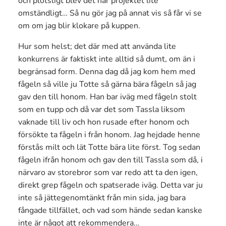
och plötsligt blev det här projektet lite
omständligt… Så nu gör jag på annat vis så får vi se
om om jag blir klokare på kuppen.
Hur som helst; det där med att använda lite
konkurrens är faktiskt inte alltid så dumt, om än i
begränsad form. Denna dag då jag kom hem med
fågeln så ville ju Totte så gärna bära fågeln så jag
gav den till honom. Han bar iväg med fågeln stolt
som en tupp och då var det som Tassla liksom
vaknade till liv och hon rusade efter honom och
försökte ta fågeln i från honom. Jag hejdade henne
förstås milt och lät Totte bära lite först. Tog sedan
fågeln ifrån honom och gav den till Tassla som då, i
närvaro av storebror som var redo att ta den igen,
direkt grep fågeln och spatserade iväg. Detta var ju
inte så jättegenomtänkt från min sida, jag bara
fångade tillfället, och vad som hände sedan kanske
inte är något att rekommendera…