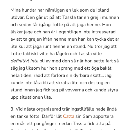
Mina hundar har nämligen en lek som de ibland
utövar. Den går ut på att Tassla tar en grej i munnen
och sedan får igång Totte på att jaga henne. Hon
älskar jage och han är i egentligen inte intresserad
av att ta grejen ifrån henne men han kan tycka det är
lite kul att jaga runt henne en stund. Nu tror jag att
Totte faktiskt ville ha fågeln och Tassla ville
definitivt inte
bli av med den så när hon satte fart så
såg jag liksom hur hon sprang med ett öga bakåt
hela tiden, rädd att förlora sin dyrbara skatt… Jag
kunde inte låta bli att skratta lite och det tog en
stund innan jag fick tag på vovvarna och kunde styra
upp situationen lite.
3. Vid nästa organiserad träningstillfälle hade ändå
en tanke fötts. Därför lät
Catta
sin Sam apportera
en mås ett par gånger medan Tassla fick titta på.