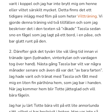
varit i koppel och jag har inte brytt mig om henne
eller viltet särskilt mycket. Detta finns det ett
tidigare inlägg med film på som heter
Viltträning
. Vi
gjorde denna träning vid två tillfällen och som jag
beskriver det i den texten så ”råkade” Tassla sedan
sno en fågel som jag lagt på ett bord, i en påse, och
bar glatt runt på den.
2. Därefter gick det tyvärr lite väl lång tid innan vi
tränade igen (lydnaden, vinterkylan och vardagen
tog över hand). Nästa gång Tassla bar vilt var några
månader senare och även då var det ”av bara farten”.
Jag hade varit och tränat med Tassla och fått med
mig en liten fin pärlhöna hem, som jag bar i handen.
När jag kommer hem blir Totte jätteglad och vill
bära fågeln.
Jag har ju lärt Totte bära vilt på ett lite annorlunda
sätt, vilket vi har beskrivit i boken. Han var inte så