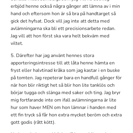
erbjöd henne också några gånger att lämna av i min
hand och eftersom hon är så bra på handtarget så
gick det hyfsat. Dock vill jag inte att detta med
avlämningarna ska bli ett precisionsarbete redan.
Jag vill att hon först ska vara helt bekväm med
viltet.
5. Därefter har jag använt hennes stora
apporteringsintresse till att låta henne hämta en
fryst eller halvtinad kråka som jag kastar i en buske
på tomten. Jag repeterar bara en handfull gånger för
när hon blir riktigt het så blir hon lite tanklös och
börjar tugga och slänga med saker och ting. Jag bryr
mig fortfarande inte om ifall avlämningarna är lite
hur som haver MEN om hon lämnar i handen med
ett fin tryck så får hon extra mycket beröm och extra
gott godis (rått kött).