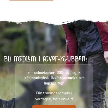
BLI MEDLEM I ATVOF-KLUBBEN!
20+ onlinekurser, 300+ övningar,
träningsdagbok, livefrågestunder och
mycket mer
Din träningskompis i
vardagen, helt enkelt!