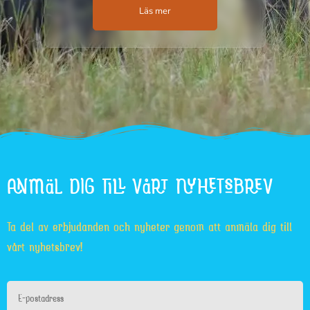
Läs mer
ANMÄL DIG TILL VÅRT NYHETSBREV
Ta del av erbjudanden och nyheter genom att anmäla dig till
vårt nyhetsbrev!