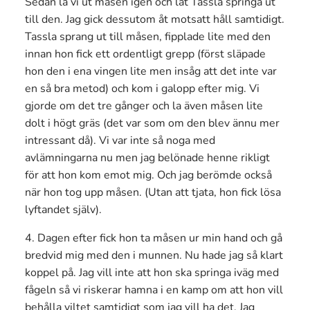
Sedan la vi ut måsen igen och lät Tassla springa ut
till den. Jag gick dessutom åt motsatt håll samtidigt.
Tassla sprang ut till måsen, fipplade lite med den
innan hon fick ett ordentligt grepp (först släpade
hon den i ena vingen lite men insåg att det inte var
en så bra metod) och kom i galopp efter mig. Vi
gjorde om det tre gånger och la även måsen lite
dolt i högt gräs (det var som om den blev ännu mer
intressant då). Vi var inte så noga med
avlämningarna nu men jag belönade henne rikligt
för att hon kom emot mig. Och jag berömde också
när hon tog upp måsen. (Utan att tjata, hon fick lösa
lyftandet själv).
4. Dagen efter fick hon ta måsen ur min hand och gå
bredvid mig med den i munnen. Nu hade jag så klart
koppel på. Jag vill inte att hon ska springa iväg med
fågeln så vi riskerar hamna i en kamp om att hon vill
behålla viltet samtidigt som jag vill ha det. Jag