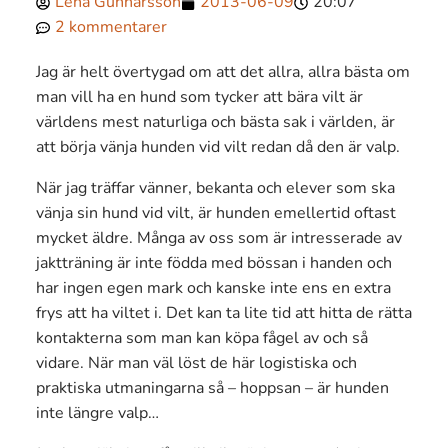
Lena Gunnarsson
2013-06-09
20:07
2 kommentarer
Jag är helt övertygad om att det allra, allra bästa om
man vill ha en hund som tycker att bära vilt är
världens mest naturliga och bästa sak i världen, är
att börja vänja hunden vid vilt redan då den är valp.
När jag träffar vänner, bekanta och elever som ska
vänja sin hund vid vilt, är hunden emellertid oftast
mycket äldre. Många av oss som är intresserade av
jaktträning är inte födda med bössan i handen och
har ingen egen mark och kanske inte ens en extra
frys att ha viltet i. Det kan ta lite tid att hitta de rätta
kontakterna som man kan köpa fågel av och så
vidare. När man väl löst de här logistiska och
praktiska utmaningarna så – hoppsan – är hunden
inte längre valp…