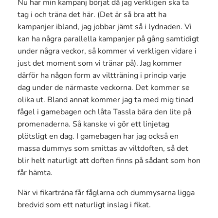
Nu har min kampanj börjat då jag verkligen ska ta
tag i och träna det här. (Det är så bra att ha
kampanjer ibland, jag jobbar jämt så i lydnaden. Vi
kan ha några parallella kampanjer på gång samtidigt
under några veckor, så kommer vi verkligen vidare i
just det moment som vi tränar på). Jag kommer
därför ha någon form av viltträning i princip varje
dag under de närmaste veckorna. Det kommer se
olika ut. Bland annat kommer jag ta med mig tinad
fågel i gamebagen och låta Tassla bära den lite på
promenaderna. Så kanske vi gör ett linjetag
plötsligt en dag. I gamebagen har jag också en
massa dummys som smittas av viltdoften, så det
blir helt naturligt att doften finns på sådant som hon
får hämta.
När vi fikarträna får fåglarna och dummysarna ligga
bredvid som ett naturligt inslag i fikat.