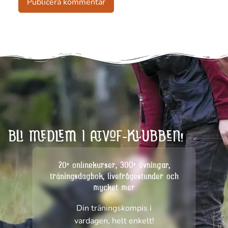
BLI MEDLEM I ATVOF-KLUBBEN!
20+ onlinekurser, 300+ övningar,
träningsdagbok, livefrågestunder och
mycket mer
Din träningskompis i
vardagen, helt enkelt!