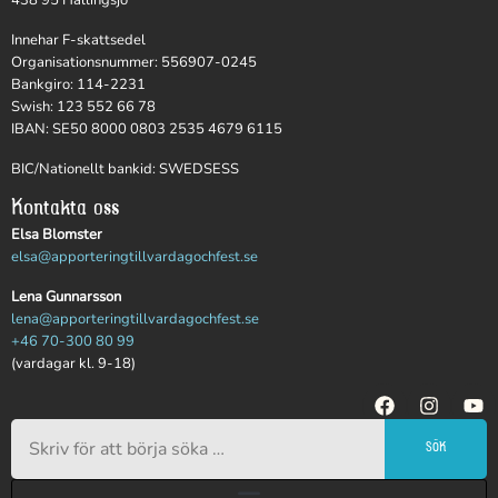
438 95 Hällingsjö
Innehar F-skattsedel
Organisationsnummer: 556907-0245
Bankgiro: 114-2231
Swish: 123 552 66 78
IBAN: SE50 8000 0803 2535 4679 6115
BIC/Nationellt bankid: SWEDSESS
Kontakta oss
Elsa Blomster
elsa@apporteringtillvardagochfest.se
Lena Gunnarsson
lena@apporteringtillvardagochfest.se
+46 70-300 80 99
(vardagar kl. 9-18)
SÖK