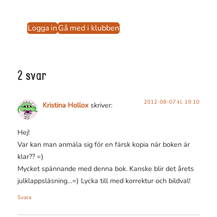
Logga in
Gå med i klubben
2 svar
2012-08-07 kl. 19:10
Kristina Hollox
skriver:
Hej!
Var kan man anmäla sig för en färsk kopia när boken är
klar?? =)
Mycket spännande med denna bok. Kanske blir det årets
julklappsläsning…=) Lycka till med korrektur och bildval!
Svara