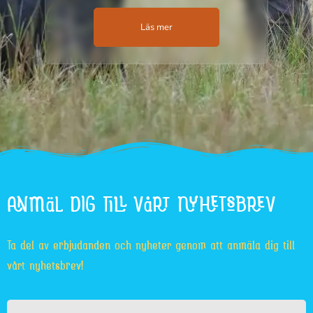
Läs mer
ANMÄL DIG TILL VÅRT NYHETSBREV
Ta del av erbjudanden och nyheter genom att anmäla dig till
vårt nyhetsbrev!