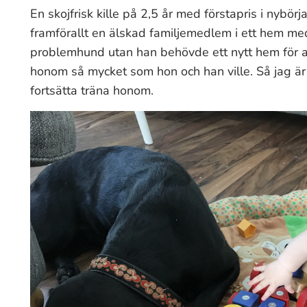
En skojfrisk kille på 2,5 år med förstapris i nybör
framförallt en älskad familjemedlem i ett hem me
problemhund utan han behövde ett nytt hem för a
honom så mycket som hon och han ville. Så jag är j
fortsätta träna honom.