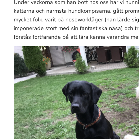
Under veckorna som han bott hos oss har vi hunnit
katterna och närmsta hundkompisarna, gått pro
mycket folk, varit på noseworkläger (han lärde si
imponerade stort med sin fantastiska näsa) och trä
förstås fortfarande på att lära känna varandra men 