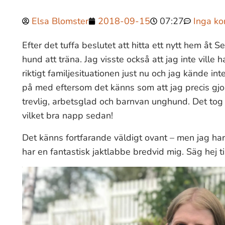
Elsa Blomster
2018-09-15
07:27
Inga k
Efter det tuffa beslutet att hitta ett nytt hem åt S
hund att träna. Jag visste också att jag inte ville
riktigt familjesituationen just nu och jag kände inte
på med eftersom det känns som att jag precis gjort
trevlig, arbetsglad och barnvan unghund. Det tog i
vilket bra napp sedan!
Det känns fortfarande väldigt ovant – men jag har
har en fantastisk jaktlabbe bredvid mig. Säg hej t