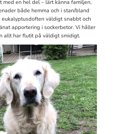
 med en hel del – lärt känna familjen,
menader både hemma och i stan/bland
g eukalyptusdoften väldigt snabbt och
nat apportering i sockerbetor. Vi håller
allt har flutit på väldigt smidigt.