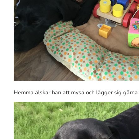
Hemma älskar han att mysa och lägger sig gärna h