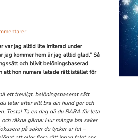
ommentarer
var jag alltid lite irriterad under
är jag kommer hem är jag alltid glad.” Så
ingssätt och blivit belöningsbaserad
 att hon numera letade rätt istället för
 på ett trevligt, belöningsbaserat sätt
u letar efter allt bra din hund gör och
n. Testa! Ta en dag då du BARA får leta
ra) och räkna gärna: Hur många bra saker
fokusera på saker du tycker är fel –
nat ett eller flera rätt innan felet ens