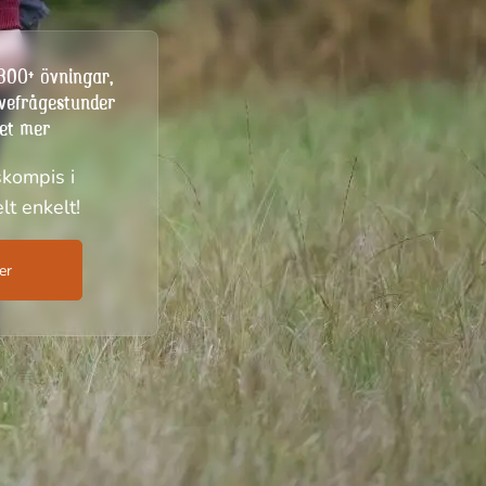
 300+ övningar,
ivefrågestunder
et mer
skompis i
lt enkelt!
er