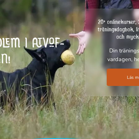
20+ onlinekurser,
träningsdagbok, l
och myck
LEM I ATVOF-
Din träning
N!
vardagen, he
Läs m