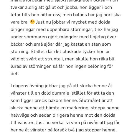
många fördelar med självständigheten också – hon
tvekar aldrig att gå ut och jobba, hon ligger i och
letar tills hon hittar osv, men balans har jag hört ska
vara bra.
Just nu jobbar vi mycket med dolda
dirigeringar med uppenbara störningar, t ex har jag
under sommaren gjort mängder med linjetag över
bäckar och små sjöar där jag kastat en sten som
störning. Stället där det plaskade tycker hon är
väldigt svårt att strunta i, men skulle hon råka bli
lurad av störningen så får hon ingen belöning för
det.
I dagens övning jobbar jag på att skicka henne åt
vänster till en dold dummie istället för att ta den
som ligger precis bakom henne. Slutmålet är att
skicka henne att hämta en markering, stoppa henne
halvvägs och sedan dirigera henne mot den dolda
till vänster. Just nu verkar vi vara på nivån att jag får
henne åt vänster på försök två (jag stoppar henne,