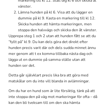
markering till kl 12. Ställ dig kl 6 och skicka åt
vänster.
Lämna hunden på kl 6. Visa att du lägger en
dummie på kl 9. Kasta en markering till kl 12.
Skicka hunden att hämta markeringen, men
stoppa den halvvägs och skicka den åt vänster.
Upprepa steg 1 och 2 utan att hunden fått se att du
”fyllt på” kl 9. Du kan dels göra det direkt efter
hunden precis varit där och dels sudda minnet ännu
mer genom att t ex komma tillbaka nästa dag och
lägga ut en dummie på samma ställe utan att
hunden ser det.
Detta går självklart precis lika bra att göra med
matskålar om du inte vill blanda in avlämningar.
Om du har en hund som är lite försiktig, tänk på att
inte stoppa den på väg mot markeringar för ofta – då
kan den bli tveksam till om den ska hämta