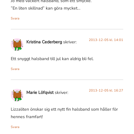
Jo med vackert halsband, som ett smycke.
”En liten skillnad” kan göra mycket…
Svara
2013-12-05 kl. 14:01
Kristina Cederberg
skriver:
Ett snyggt halsband till jul kan aldrig bli fel.
Svara
2013-12-05 kl. 16:27
Marie Löfqvist
skriver:
Lizzaliten önskar sig ett nytt fin halsband som håller för
hennes framfart!
Svara