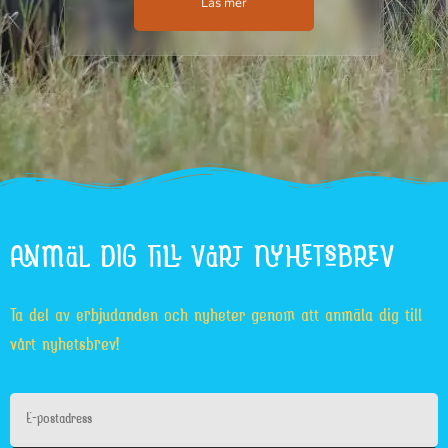
Läs mer
ANMÄL DIG TILL VÅRT NYHETSBREV
Ta del av erbjudanden och nyheter genom att anmäla dig till
vårt nyhetsbrev!