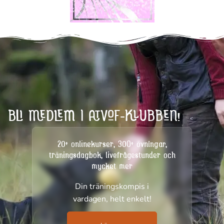
BLI MEDLEM I ATVOF-KLUBBEN!
20+ onlinekurser, 300+ övningar,
träningsdagbok, livefrågestunder och
mycket mer
Din träningskompis i
vardagen, helt enkelt!