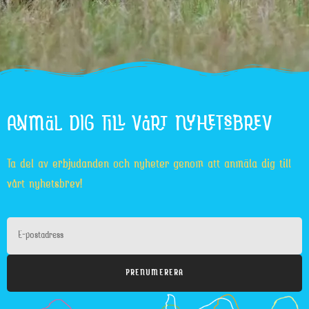
ANMÄL DIG TILL VÅRT NYHETSBREV
Ta del av erbjudanden och nyheter genom att anmäla dig till
vårt nyhetsbrev!
PRENUMERERA