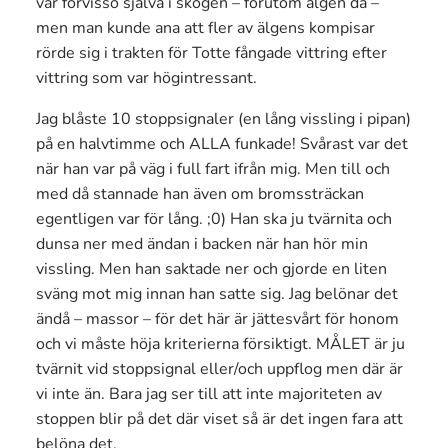
var förvisso själva i skogen – förutom älgen då –
men man kunde ana att fler av älgens kompisar
rörde sig i trakten för Totte fångade vittring efter
vittring som var högintressant.
Jag blåste 10 stoppsignaler (en lång vissling i pipan)
på en halvtimme och ALLA funkade! Svårast var det
när han var på väg i full fart ifrån mig. Men till och
med då stannade han även om bromssträckan
egentligen var för lång. ;0) Han ska ju tvärnita och
dunsa ner med ändan i backen när han hör min
vissling. Men han saktade ner och gjorde en liten
sväng mot mig innan han satte sig. Jag belönar det
ändå – massor – för det här är jättesvårt för honom
och vi måste höja kriterierna försiktigt. MÅLET är ju
tvärnit vid stoppsignal eller/och uppflog men där är
vi inte än. Bara jag ser till att inte majoriteten av
stoppen blir på det där viset så är det ingen fara att
belöna det.