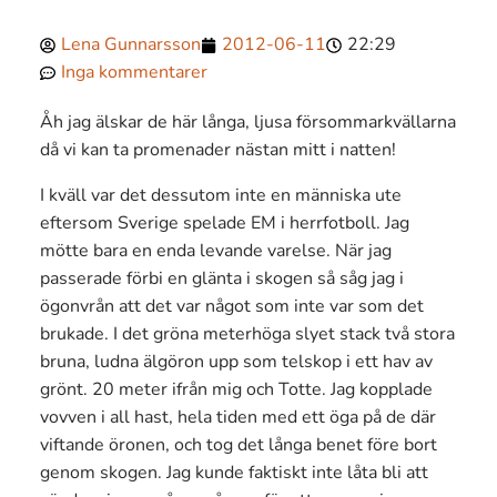
Lena Gunnarsson
2012-06-11
22:29
Inga kommentarer
Åh jag älskar de här långa, ljusa försommarkvällarna
då vi kan ta promenader nästan mitt i natten!
I kväll var det dessutom inte en människa ute
eftersom Sverige spelade EM i herrfotboll. Jag
mötte bara en enda levande varelse. När jag
passerade förbi en glänta i skogen så såg jag i
ögonvrån att det var något som inte var som det
brukade. I det gröna meterhöga slyet stack två stora
bruna, ludna älgöron upp som telskop i ett hav av
grönt. 20 meter ifrån mig och Totte. Jag kopplade
vovven i all hast, hela tiden med ett öga på de där
viftande öronen, och tog det långa benet före bort
genom skogen. Jag kunde faktiskt inte låta bli att