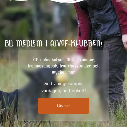
BLI MEDLEM I ATVOF-KLUBBEN!
20+ onlinekurser, 300+ övningar,
träningsdagbok, livefrågestunder och
mycket mer
Din träningskompis i
vardagen, helt enkelt!
Läs mer