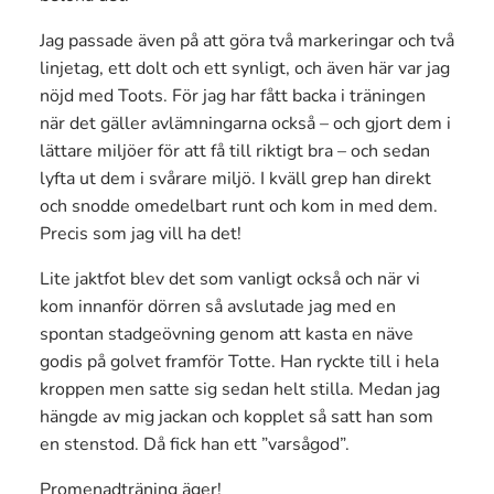
Jag passade även på att göra två markeringar och två
linjetag, ett dolt och ett synligt, och även här var jag
nöjd med Toots. För jag har fått backa i träningen
när det gäller avlämningarna också – och gjort dem i
lättare miljöer för att få till riktigt bra – och sedan
lyfta ut dem i svårare miljö. I kväll grep han direkt
och snodde omedelbart runt och kom in med dem.
Precis som jag vill ha det!
Lite jaktfot blev det som vanligt också och när vi
kom innanför dörren så avslutade jag med en
spontan stadgeövning genom att kasta en näve
godis på golvet framför Totte. Han ryckte till i hela
kroppen men satte sig sedan helt stilla. Medan jag
hängde av mig jackan och kopplet så satt han som
en stenstod. Då fick han ett ”varsågod”.
Promenadträning äger!