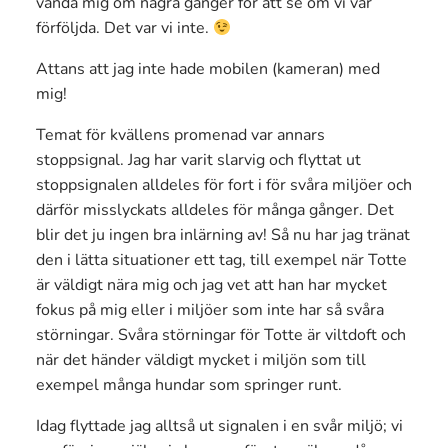
vända mig om några gånger för att se om vi var
förföljda. Det var vi inte.
Attans att jag inte hade mobilen (kameran) med
mig!
Temat för kvällens promenad var annars
stoppsignal. Jag har varit slarvig och flyttat ut
stoppsignalen alldeles för fort i för svåra miljöer och
därför misslyckats alldeles för många gånger. Det
blir det ju ingen bra inlärning av! Så nu har jag tränat
den i lätta situationer ett tag, till exempel när Totte
är väldigt nära mig och jag vet att han har mycket
fokus på mig eller i miljöer som inte har så svåra
störningar. Svåra störningar för Totte är viltdoft och
när det händer väldigt mycket i miljön som till
exempel många hundar som springer runt.
Idag flyttade jag alltså ut signalen i en svår miljö; vi