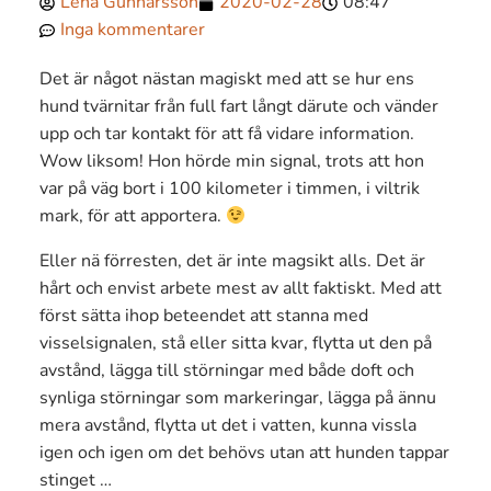
Lena Gunnarsson
2020-02-28
08:47
Inga kommentarer
Det är något nästan magiskt med att se hur ens
hund tvärnitar från full fart långt därute och vänder
upp och tar kontakt för att få vidare information.
Wow liksom! Hon hörde min signal, trots att hon
var på väg bort i 100 kilometer i timmen, i viltrik
mark, för att apportera.
Eller nä förresten, det är inte magsikt alls. Det är
hårt och envist arbete mest av allt faktiskt. Med att
först sätta ihop beteendet att stanna med
visselsignalen, stå eller sitta kvar, flytta ut den på
avstånd, lägga till störningar med både doft och
synliga störningar som markeringar, lägga på ännu
mera avstånd, flytta ut det i vatten, kunna vissla
igen och igen om det behövs utan att hunden tappar
stinget …