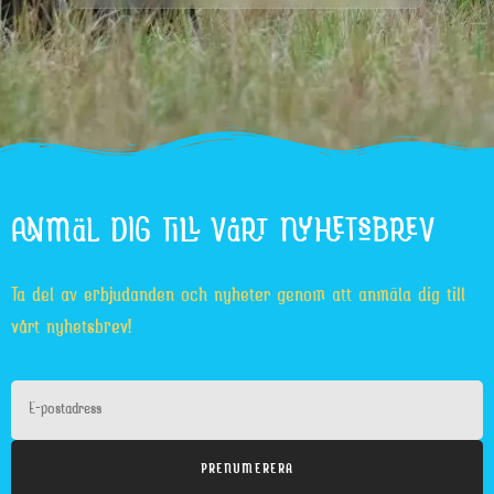
ANMÄL DIG TILL VÅRT NYHETSBREV
Ta del av erbjudanden och nyheter genom att anmäla dig till
vårt nyhetsbrev!
PRENUMERERA