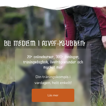
BLI MEDLEM I ATVOF-KLUBBEN!
20+ onlinekurser, 300+ övningar,
träningsdagbok, livefrågestunder och
mycket mer
Din träningskompis i
vardagen, helt enkelt!
Läs mer