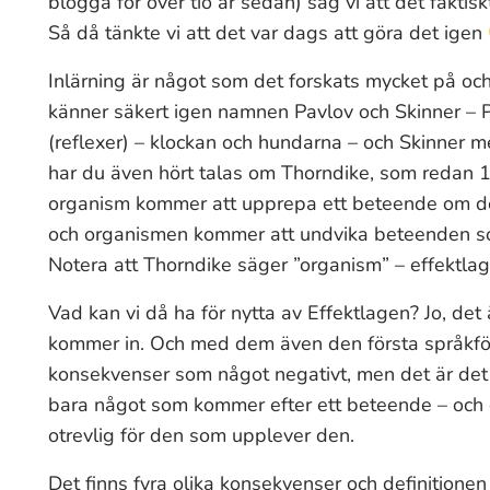
blogga för över tio år sedan) såg vi att det faktisk
Så då tänkte vi att det var dags att göra det igen
Inlärning är något som det forskats mycket på och 
känner säkert igen namnen Pavlov och Skinner – 
(reflexer) – klockan och hundarna – och Skinner me
har du även hört talas om Thorndike, som redan 1
organism kommer att upprepa ett beteende om det
och organismen kommer att undvika beteenden so
Notera att Thorndike säger ”organism” – effektlag
Vad kan vi då ha för nytta av Effektlagen? Jo, det
kommer in. Och med dem även den första språkförb
konsekvenser som något negativt, men det är det i
bara något som kommer efter ett beteende – och e
otrevlig för den som upplever den.
Det finns fyra olika konsekvenser och definitionen