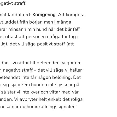
ativt straff.
nnat laddat ord:
Korrigering
. Att korrigera
ativt laddat från början men i många
rar minsann min hund när det blir fel”
t oftast att personen i fråga tar tag i
, det vill säga positivt straff (att
dar – vi rättar till beteenden, vi gör om
negativt straff – det vill säga vi håller
 beteendet inte får någon belöning. Det
a sig själv. Om hunden inte lyssnar på
så står vi inte kvar och viftar med vår
unden. Vi avbryter helt enkelt det roliga
 nosa när du hör inkallningssignalen”