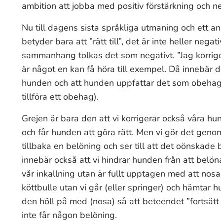
ambition att jobba med positiv förstärkning och neg
Nu till dagens sista språkliga utmaning och ett a
betyder bara att ”rätt till”, det är inte heller neg
sammanhang tolkas det som negativt. ”Jag korrige
är något en kan få höra till exempel. Då innebär de
hunden och att hunden uppfattar det som obehagligt
tillföra ett obehag).
Grejen är bara den att vi korrigerar också våra hun
och får hunden att göra rätt. Men vi gör det genom 
tillbaka en belöning och ser till att det oönskade
innebär också att vi hindrar hunden från att belön
vår inkallning utan är fullt upptagen med att nosa 
köttbulle utan vi går (eller springer) och hämtar h
den höll på med (nosa) så att beteendet ”fortsätt
inte får någon belöning.