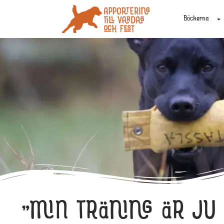
Böckerna
”MIN TRÄNING ÄR JU P