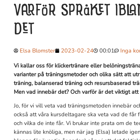
VARFÖR SPRÅKET IBLAN
DET
Elsa Blomster
2023-02-24
00:01
Inga k
Vi kallar oss för klickertränare eller belöningsträ
varianter på träningsmetoder och olika sätt att utry
träning, balanserad träning och resursbaserad trä
Men vad innebär det? Och varför är det viktigt att
Jo, för vi vill veta vad träningsmetoden innebär och
också att våra kursdeltagare ska veta vad de får f
och vilka de inte får. Vi brukar inte prata om de t
kännas lite knöliga, men när jag (Elsa) letade ige