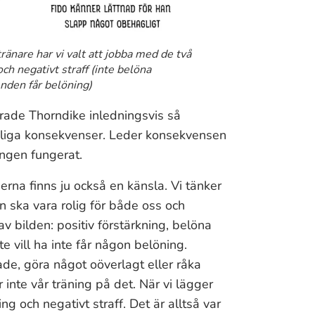
nare har vi valt att jobba med de två
och negativt straff (inte belöna
nden får belöning)
erade Thorndike inledningsvis så
revliga konsekvenser. Leder konsekvensen
ningen fungerat.
rna finns ju också en känsla. Vi tänker
en ska vara rolig för både oss och
av bilden: positiv förstärkning, belöna
inte vill ha inte får någon belöning.
rade, göra något oöverlagt eller råka
nte vår träning på det. När vi lägger
ing och negativt straff. Det är alltså var