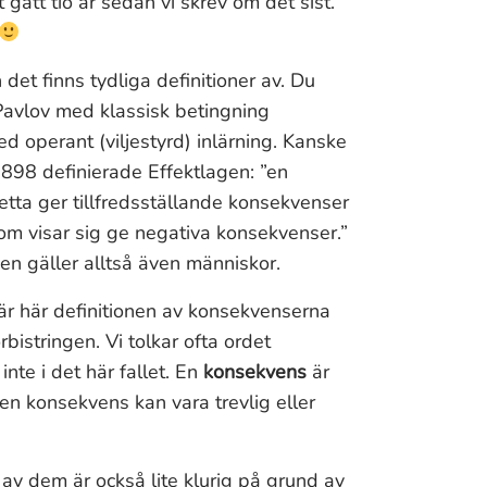
t gått tio år sedan vi skrev om det sist.
det finns tydliga definitioner av. Du
Pavlov med klassisk betingning
d operant (viljestyrd) inlärning. Kanske
898 definierade Effektlagen: ”en
ta ger tillfredsställande konsekvenser
m visar sig ge negativa konsekvenser.”
en gäller alltså även människor.
 är här definitionen av konsekvenserna
istringen. Vi tolkar ofta ordet
nte i det här fallet. En
konsekvens
är
n konsekvens kan vara trevlig eller
 av dem är också lite klurig på grund av