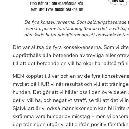
De fyra konsekvenserna. Som belöningsbaserade trä
översta, positiv förstärkning (belöna det vi vill ha) 
oönskade beteenden/förhindra att oönskade betee
Det var alltså de fyra konsekvenserna. Som vi cit
upprätthålls alla beteenden av trevliga eller ot
till att det beteende en vill ha ökar har alltså trä
MEN kopplat till var och en av de fyra konsekvense
mycket på HUR vi når resultat och vill att träning
hunden. Det gör att vi håller oss i den övre delen 
det vi vill ha, och negativt straff, se till att det vi 
Självklart är vi också människor som kan bli irrite
skrämma våra hundar av misstag – men vi baserar i
upp träningen utgår vi alltid ifrån positiv förstärkn