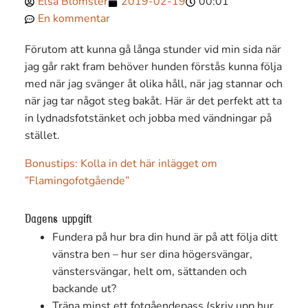
Elsa Blomster
2019-02-19
00:01
En kommentar
Förutom att kunna gå långa stunder vid min sida när
jag går rakt fram behöver hunden förstås kunna följa
med när jag svänger åt olika håll, när jag stannar och
när jag tar något steg bakåt. Här är det perfekt att ta
in lydnadsfotstänket och jobba med vändningar på
stället.
Bonustips: Kolla in det här inlägget om
”Flamingofotgående”
Dagens uppgift
Fundera på hur bra din hund är på att följa ditt
vänstra ben – hur ser dina högersvängar,
vänstersvängar, helt om, sättanden och
backande ut?
Träna minst ett fotgåendepass (skriv upp hur