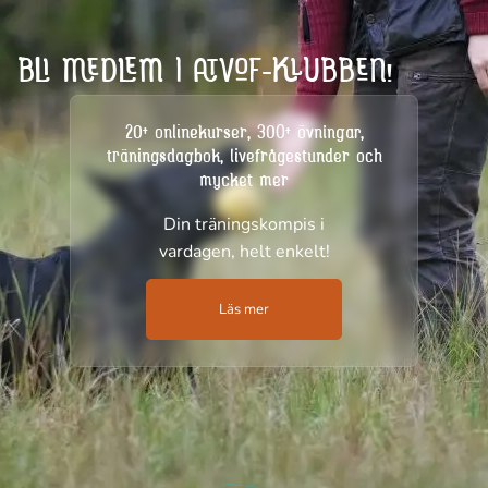
BLI MEDLEM I ATVOF-KLUBBEN!
20+ onlinekurser, 300+ övningar,
träningsdagbok, livefrågestunder och
mycket mer
Din träningskompis i
vardagen, helt enkelt!
Läs mer