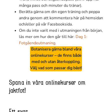
många pass och minuter du tränar).
Berätta gärna om din egen träning och peppa
andra genom att kommentera här på hemsidan
och/eller på vår Facebooksida.
Om du inte varit med i utmaningen från början,
läs mer om hur den går till här:
Dag 1:
Fotgåendeutmaning.
Botanisera gärna bland våra
onlinekurser – de finns både
med och utan återkoppling.
Välj vad som passar dig bäst!
Spana in våra onlinekurser om
jaktfot!