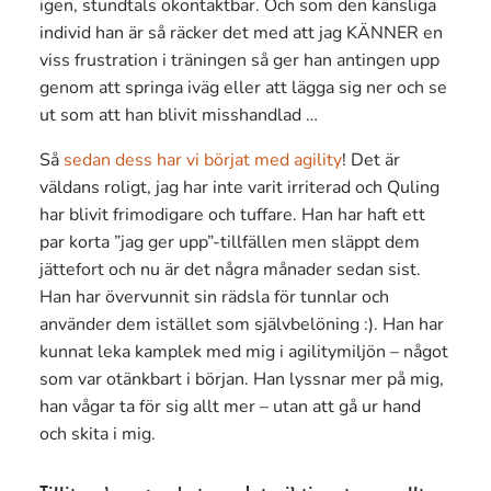
igen, stundtals okontaktbar. Och som den känsliga
individ han är så räcker det med att jag KÄNNER en
viss frustration i träningen så ger han antingen upp
genom att springa iväg eller att lägga sig ner och se
ut som att han blivit misshandlad …
Så
sedan dess har vi börjat med agility
! Det är
väldans roligt, jag har inte varit irriterad och Quling
har blivit frimodigare och tuffare. Han har haft ett
par korta ”jag ger upp”-tillfällen men släppt dem
jättefort och nu är det några månader sedan sist.
Han har övervunnit sin rädsla för tunnlar och
använder dem istället som självbelöning :). Han har
kunnat leka kamplek med mig i agilitymiljön – något
som var otänkbart i början. Han lyssnar mer på mig,
han vågar ta för sig allt mer – utan att gå ur hand
och skita i mig.