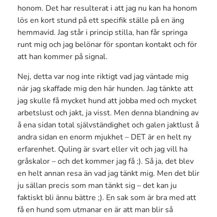
honom. Det har resulterat i att jag nu kan ha honom
lös en kort stund på ett specifik ställe på en äng
hemmavid. Jag står i princip stilla, han får springa
runt mig och jag belönar för spontan kontakt och för
att han kommer på signal.
Nej, detta var nog inte riktigt vad jag väntade mig
när jag skaffade mig den här hunden. Jag tänkte att
jag skulle få mycket hund att jobba med och mycket
arbetslust och jakt, ja visst. Men denna blandning av
å ena sidan total självständighet och galen jaktlust å
andra sidan en enorm mjukhet – DET är en helt ny
erfarenhet. Quling är svart eller vit och jag vill ha
gråskalor – och det kommer jag få ;). Så ja, det blev
en helt annan resa än vad jag tänkt mig. Men det blir
ju sällan precis som man tänkt sig – det kan ju
faktiskt bli ännu bättre ;). En sak som är bra med att
få en hund som utmanar en är att man blir så