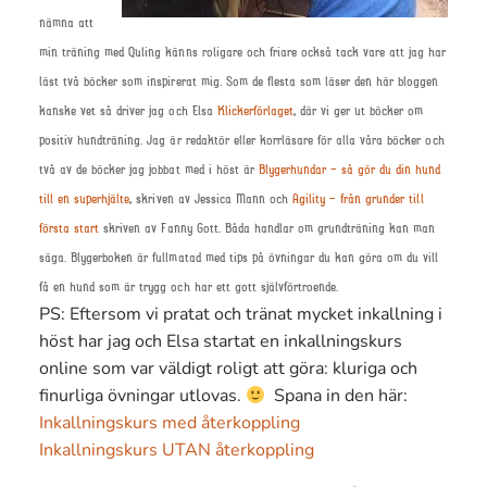
nämna att
min träning med Quling känns roligare och friare också tack vare att jag har
läst två böcker som inspirerat mig. Som de flesta som läser den här bloggen
kanske vet så driver jag och Elsa
Klickerförlaget
, där vi ger ut böcker om
positiv hundträning. Jag är redaktör eller korrläsare för alla våra böcker och
två av de böcker jag jobbat med i höst är
Blygerhundar – så gör du din hund
till en superhjälte
, skriven av Jessica Mann och
Agility – från grunder till
första start
skriven av Fanny Gott. Båda handlar om grundträning kan man
säga. Blygerboken är fullmatad med tips på övningar du kan göra om du vill
få en hund som är trygg och har ett gott självförtroende.
PS: Eftersom vi pratat och tränat mycket inkallning i
höst har jag och Elsa startat en inkallningskurs
online som var väldigt roligt att göra: kluriga och
finurliga övningar utlovas.
Spana in den här:
Inkallningskurs med återkoppling
Inkallningskurs UTAN återkoppling