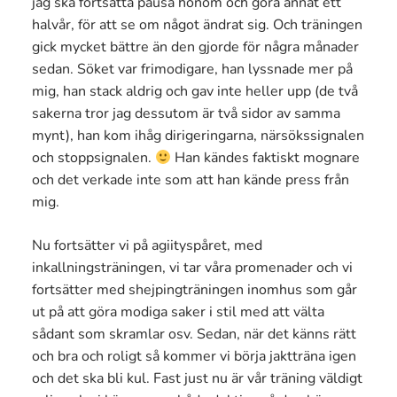
jag ska fortsätta pausa honom och göra annat ett
halvår, för att se om något ändrat sig. Och träningen
gick mycket bättre än den gjorde för några månader
sedan. Söket var frimodigare, han lyssnade mer på
mig, han stack aldrig och gav inte heller upp (de två
sakerna tror jag dessutom är två sidor av samma
mynt), han kom ihåg dirigeringarna, närsökssignalen
och stoppsignalen.
Han kändes faktiskt mognare
och det verkade inte som att han kände press från
mig.
Nu fortsätter vi på agiityspåret, med
inkallningsträningen, vi tar våra promenader och vi
fortsätter med shejpingträningen inomhus som går
ut på att göra modiga saker i stil med att välta
sådant som skramlar osv. Sedan, när det känns rätt
och bra och roligt så kommer vi börja jaktträna igen
och det ska bli kul. Fast just nu är vår träning väldigt