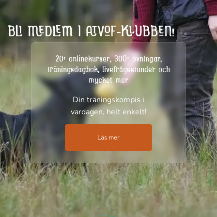
BLI MEDLEM I ATVOF-KLUBBEN!
20+ onlinekurser, 300+ övningar,
träningsdagbok, livefrågestunder och
mycket mer
Din träningskompis i
vardagen, helt enkelt!
Läs mer