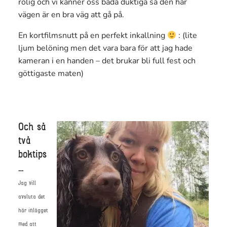
rolig och vi känner oss båda duktiga så den här
vägen är en bra väg att gå på.
En kortfilmsnutt på en perfekt inkallning
: (lite
ljum belöning men det vara bara för att jag hade
kameran i en handen – det brukar bli full fest och
göttigaste maten)
Och så
två
boktips
…
Jag vill
avsluta det
här inlägget
med att