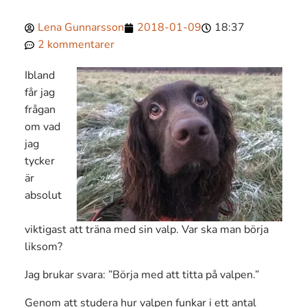
Lena Gunnarsson
2018-01-09
18:37
2 kommentarer
Ibland
får jag
frågan
om vad
jag
tycker
är
absolut
viktigast att träna med sin valp. Var ska man börja
liksom?
Jag brukar svara: ”Börja med att titta på valpen.”
Genom att studera hur valpen funkar i ett antal